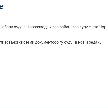
в
ені збори суддів Новозаводського районного суду міста Черн
зованої системи документообігу суду» в новій редакції.