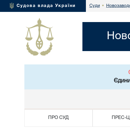
Новозаводс
Судова влада України
Суди
•
Нов
Єдини
ПРО СУД
ПРЕС-Ц