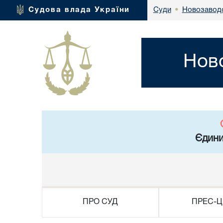
Новозаводс
Судова влада України
Суди
•
Нов
Єдини
ПРО СУД
ПРЕС-Ц