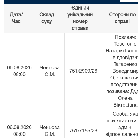
Єдиний
Дата/
Склад
унікальний
Сторони по
Час
суду
номер
справі
справи
Позивач:
Товстоліс
Наталія Івані
відповідач
Татаренко
06.08.2026
Ченцова
751/2909/26
Володими
08:00
С.М.
Олексійови
представни
позивача: Ду
Олена
Вікторівна
Особа, яка
притягається
06.08.2026
Ченцова
адмін.
751/7155/26
08:00
С.М.
відповідально