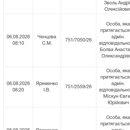
Зволь Андр
Олексійови
Особа, яка
притягається
06.08.2026
Ченцова
адмін.
751/7050/26
08:10
С.М.
відповідально
Болва Анаста
Олександрів
Особа, яка
притягається
06.08.2026
Яременко
адмін.
751/2559/26
08:20
І.В.
відповідально
Міскун Євг
Юрійович
Особа, яка
притягається