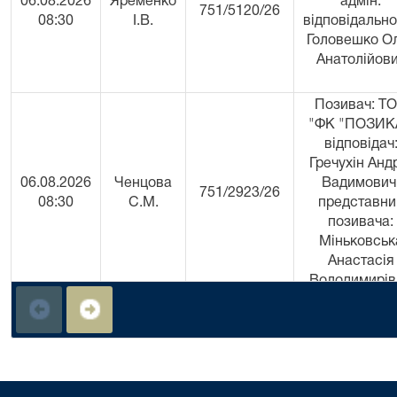
06.08.2026
Яременко
адмін.
751/5120/26
08:30
І.В.
відповідально
Головешко О
Анатолійов
Позивач: Т
"ФК "ПОЗИК
відповідач
Гречухін Анд
06.08.2026
Ченцова
Вадимович
751/2923/26
08:30
С.М.
представни
позивача:
Міньковськ
Анастасія
Володимирів
Особа, яка
притягається
06.08.2026
Яременко
адмін.
751/5137/26
08:50
І.В.
відповідально