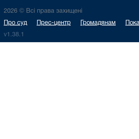
Віловата Юл
Віталіївна
2026 © Всі права захищені
Про суд
Прес-центр
Громадянам
Пока
Позивач: Т
"Укр Креди
v1.38.1
Фінанс",
відповідач
06.08.2026
Яременко
Братусь Віта
756/549/26
09:00
І.В.
Миколайови
представни
позивача: Біл
Дар'я
Володимирів
Особа, яка
притягається
06.08.2026
Топіха
адмін.
751/7250/26
09:00
Р.М.
відповідально
Труш Ірина
Миколаївн
Особа, яка