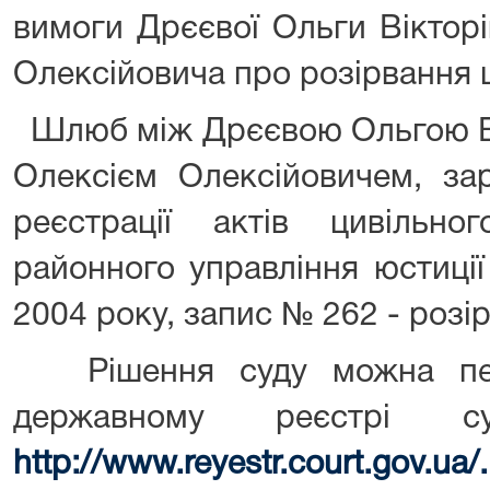
вимоги Дрєєвої Ольги Віктор
Олексійовича про розірвання 
Шлюб між Дрєєвою Ольгою Ві
Олексієм Олексійовичем, зар
реєстрації актів цивільно
районного управління юстиці
2004 року, запис № 262 - розі
Рішення суду можна пер
державному реєстрі 
http://www.reyestr.court.gov.ua/.